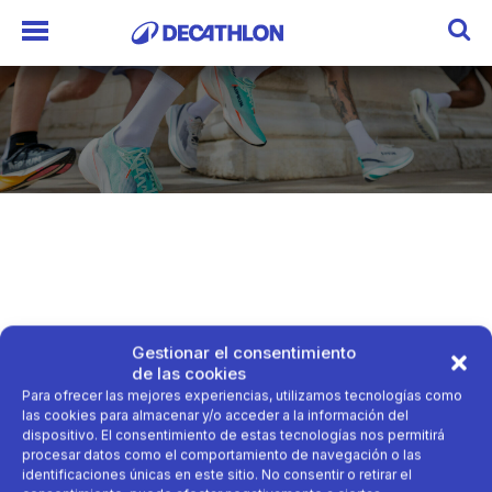
Gestionar el consentimiento
de las cookies
Para ofrecer las mejores experiencias, utilizamos tecnologías como
las cookies para almacenar y/o acceder a la información del
dispositivo. El consentimiento de estas tecnologías nos permitirá
procesar datos como el comportamiento de navegación o las
identificaciones únicas en este sitio. No consentir o retirar el