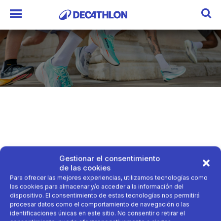
Gestionar el consentimiento
de las cookies
Para ofrecer las mejores experiencias, utilizamos tecnologías como
las cookies para almacenar y/o acceder a la información del
dispositivo. El consentimiento de estas tecnologías nos permitirá
procesar datos como el comportamiento de navegación o las
identificaciones únicas en este sitio. No consentir o retirar el