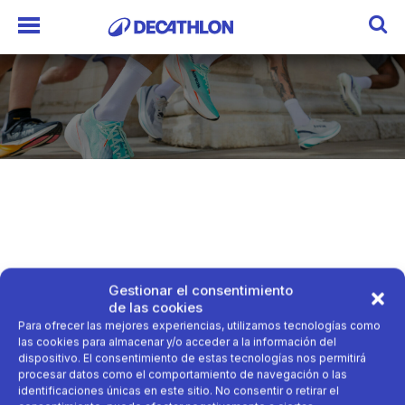
Gestionar el consentimiento
de las cookies
Para ofrecer las mejores experiencias, utilizamos tecnologías como
las cookies para almacenar y/o acceder a la información del
dispositivo. El consentimiento de estas tecnologías nos permitirá
procesar datos como el comportamiento de navegación o las
identificaciones únicas en este sitio. No consentir o retirar el