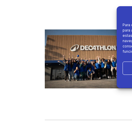
Para 
para 
estas
naveg
conse
funci