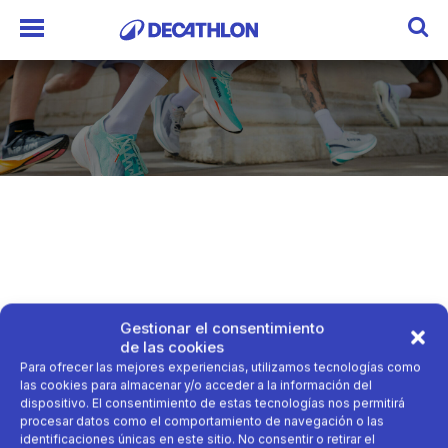
Gestionar el consentimiento
de las cookies
Para ofrecer las mejores experiencias, utilizamos tecnologías como
las cookies para almacenar y/o acceder a la información del
dispositivo. El consentimiento de estas tecnologías nos permitirá
procesar datos como el comportamiento de navegación o las
identificaciones únicas en este sitio. No consentir o retirar el