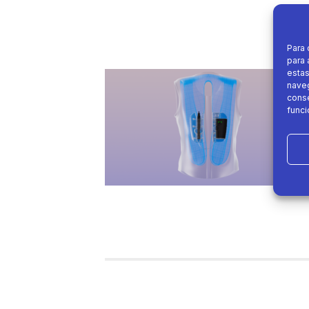
Para 
para 
estas
naveg
conse
funci