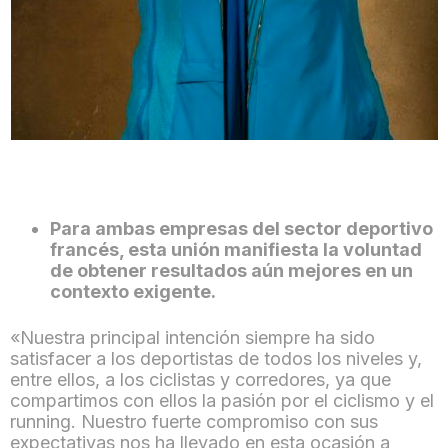
Para ambas empresas del sector deportivo
francés, esta unión manifiesta la voluntad
de obtener resultados aún mejores en un
contexto exigente.
«Nuestra principal intención siempre ha sido
satisfacer a los deportistas de todos los niveles y,
entre ellos, a los ciclistas y corredores, ya que
compartimos con ellos la pasión por el ciclismo y el
running. Nuestro fuerte compromiso con sus
expectativas nos ha llevado en esta ocasión a