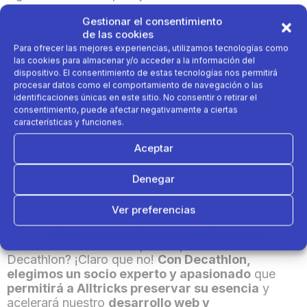
Gestionar el consentimiento
Así nace un
nuevo equipo con vocación local y
de las cookies
dimensión internacional
para poner en práctica
Para ofrecer las mejores experiencias, utilizamos tecnologías como
todas las sinergias y colaboraciones posibles. En
las cookies para almacenar y/o acceder a la información del
este sentido, Decathlon recalca los «talentos» de
dispositivo. El consentimiento de estas tecnologías nos permitirá
Alltricks: «En términos de amplitud de oferta,
procesar datos como el comportamiento de navegación o las
tiempos de entrega, conocimiento del mercado,
identificaciones únicas en este sitio. No consentir o retirar el
consentimiento, puede afectar negativamente a ciertas
logística y diálogo con el cliente, Alltricks nos
características y funciones.
ayudará a hacerlo aún mejor», señala Arnaud
Gauquelin. Por último, esta asociación permitirá a
Aceptar
ambas partes la ampliación de su
estrategia
omnicanal
.
Denegar
«En los últimos años, otras empresas nos han
Ver preferencias
hecho propuestas de adquisición, fusión o alianza
estratégica. Pero, en realidad, ¿queríamos
Política de cookies
Política de Privacidad
Aviso Legal
asociarnos con otra empresa que no fuera
Decathlon? ¡Claro que no!
Con Decathlon,
elegimos un socio experto y apasionado
que
permitirá a Alltricks preservar su esencia
y
acelerará nuestro
desarrollo web y