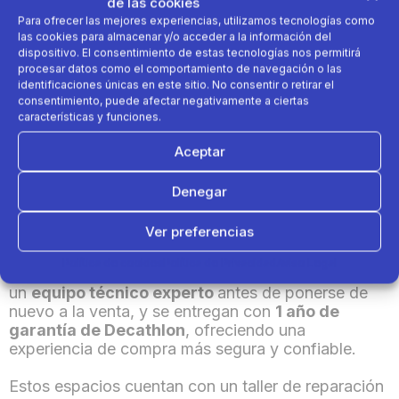
de las cookies
vender bicicletas de segunda mano de marcas
Para ofrecer las mejores experiencias, utilizamos tecnologías como
premium,
destacando modelos de gama alta
de
las cookies para almacenar y/o acceder a la información del
distintas disciplinas que se renuevan
dispositivo. El consentimiento de estas tecnologías nos permitirá
constantemente dando respuesta a ciclistas de
procesar datos como el comportamiento de navegación o las
niveles medios y expertos. Esta propuesta
identificaciones únicas en este sitio. No consentir o retirar el
consentimiento, puede afectar negativamente a ciertas
convivirá con la oferta habitual de ciclismo de la
características y funciones.
compañía, integrando así soluciones para que
cualquier deportista pueda disfrutar de este
Aceptar
deporte.
Denegar
Además, como principal novedad, Decathlon
amplía su servicio de recompra incorporando
Ver preferencias
bicicletas de carbono de carretera, gravel y de
montaña
. Estos productos pasan por un
proceso
Política de cookies
Política de Privacidad
Aviso Legal
de revisión y reacondicionamiento
realizado por
un
equipo técnico experto
antes de ponerse de
nuevo a la venta, y se entregan con
1 año de
garantía de Decathlon
, ofreciendo una
experiencia de compra más segura y confiable.
Estos espacios cuentan con un taller de reparación