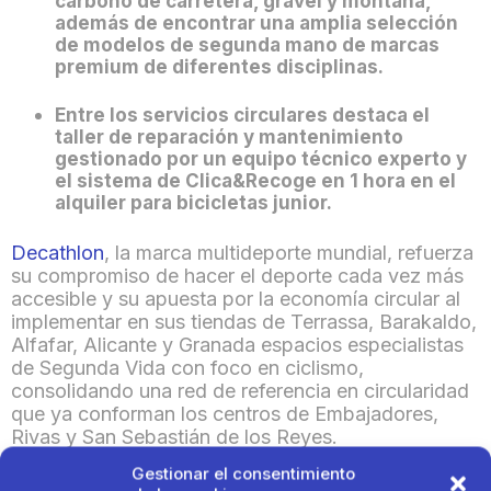
carbono de carretera, gravel y montaña,
además de encontrar una amplia selección
de modelos de segunda mano de marcas
premium de diferentes disciplinas.
Entre los servicios circulares destaca el
taller de reparación y mantenimiento
gestionado por un equipo técnico experto y
el sistema de Clica&Recoge en 1 hora en el
alquiler para bicicletas junior.
Decathlon
, la marca multideporte mundial, refuerza
su compromiso de hacer el deporte cada vez más
accesible y su apuesta por la economía circular al
implementar en sus tiendas de Terrassa, Barakaldo,
Alfafar, Alicante y Granada espacios especialistas
de Segunda Vida con foco en ciclismo,
consolidando una red de referencia en circularidad
que ya conforman los centros de Embajadores,
Rivas y San Sebastián de los Reyes.
Gestionar el consentimiento
En estos espacios los clientes pueden
comprar y