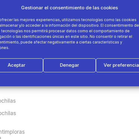
del
ciclismo
, uno de los deportes más practicados en nu
Gestionar el consentimiento de las cookies
rtistas para deportistas. Llevamos veinticinco años dis
ofrecer las mejores experiencias, utilizamos tecnologías como las cookies
 través del deporte y con una responsabilidad muy fuert
almacenar y/o acceder a la información del dispositivo. El consentimiento de
 Decathlon Zaragoza.
 tecnologías nos permitirá procesar datos como el comportamiento de
ación o las identificaciones únicas en este sitio. No consentir o retirar el
ntimiento, puede afectar negativamente a ciertas características y
ones.
a los amantes del deporte
Aceptar
Denegar
Ver preferenci
as las tiendas Decathlon de la ciudad de Zaragoza quier
ias deportivas de todos los amantes del deporte de la 
Política de cookies
Política de Privacidad
Aviso Legal
lizará distintas actividades durante la jornada
:
ochilas
ochilas
ntimploras
a