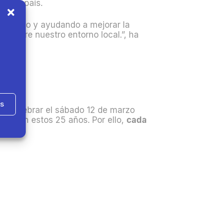
estro país.
frutando y ayudando a mejorar la
e sobre nuestro entorno local.”,
ha
as
en celebrar el sábado 12 de marzo
zona en estos 25 años. Por ello,
cada