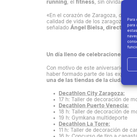
running
, el
fitness
, sin olvidarnos, 
«En el corazón de Zaragoza, de depo
Para 
calidad de vida de los zaragozanos a
para 
señalado
Ángel Bielsa, director de
estas
naveg
conse
funci
Un día lleno de celebraciones par
Con motivo de este aniversario, tod
haber formado parte de las experienc
una de las tiendas de la ciudad rea
Decathlon City Zaragoza:
17 h: Taller de decoración de m
Decathlon Puerto Venecia:
18 h: Taller de decoración de m
19 h: Gymkana multideporte
Decathlon La Torre:
11 h: Taller de decoración de ca
16 h: Concurso de tiro a canast