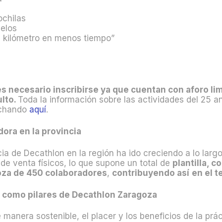
ochilas
uelos
l kilómetro en menos tiempo”
 es necesario inscribirse ya que cuentan con aforo l
lto.
Toda la información sobre las actividades del 25 a
nchando
aquí
.
ra en la provincia
ia de Decathlon en la región ha ido creciendo a lo larg
e venta físicos, lo que supone un total de
plantilla, c
goza de 450 colaboradores
,
contribuyendo así
en el t
e como pilares de Decathlon Zaragoza
e manera sostenible, el placer y los beneficios de la pr