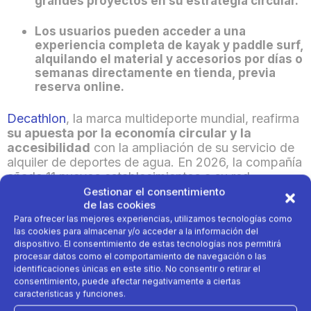
grandes proyectos en su estrategia circular.
Los usuarios pueden acceder a una
experiencia completa de kayak y paddle surf,
alquilando el material y accesorios por días o
semanas directamente en tienda, previa
reserva online.
Decathlon
, la marca multideporte mundia
l
, reafirma
su apuesta por la economía circular y la
accesibilidad
con la ampliación de su servicio de
alquiler de deportes de agua. En 2026, la compañía
añade 11 nuevos establecimientos a su red,
alcanzando las
84 tiendas costeras
que disponen
Gestionar el consentimiento
de las cookies
de este servicio. Una iniciativa que permite disfrutar
del deporte acuático de forma
cómoda, flexible y
Para ofrecer las mejores experiencias, utilizamos tecnologías como
las cookies para almacenar y/o acceder a la información del
con menor impacto medioambiental
, sin
dispositivo. El consentimiento de estas tecnologías nos permitirá
necesidad de comprar material.
procesar datos como el comportamiento de navegación o las
identificaciones únicas en este sitio. No consentir o retirar el
Los nuevos establecimientos que se incorporan a la
consentimiento, puede afectar negativamente a ciertas
red de alquiler de deportes de agua de Decathlon,
características y funciones.
ampliando la red costera en la que están presentes,