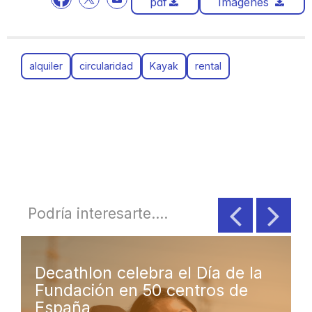
pdf
Imagenes
alquiler
circularidad
Kayak
rental
Podría interesarte....
ra el Día de la
Decathlon acelera
0 centros de
por la circularidad
red de espacios de