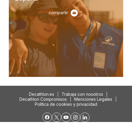
de Segunda Vida
ir
compartir
Decathlon.es
Trabaja con nosotros
Decathlon Compromisos
Menciones Legales
Política de cookies y privacidad