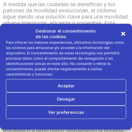
A medida que las ciudades se densifican y los
patrones de movilidad evolucionan, el ciclismo
sigue siendo una solución clave para una movilidad
urbana intermodal, eficiente y sostenible. Esta
dinámica se refleja en el mercado global de
Gestionar el consentimiento
micromovilidad, que se prevé que crezca de los
de las cookies
175.000 millones de euros actuales a 360.000
Para ofrecer las mejores experiencias, utilizamos tecnologías como
millones de euros en 2030.
las cookies para almacenar y/o acceder a la información del
dispositivo. El consentimiento de estas tecnologías nos permitirá
procesar datos como el comportamiento de navegación o las
En este contexto, la alianza une a dos actores
identificaciones únicas en este sitio. No consentir o retirar el
altamente complementarios, alineados por una
consentimiento, puede afectar negativamente a ciertas
visión compartida: convertir el ciclismo en un pilar
características y funciones.
de la movilidad urbana. Al combinar la experiencia
Aceptar
única de Brompton en portabilidad y
desplazamientos urbanos con la presencia global
de Decathlon PULSE, ambos socios buscan liberar
Denegar
todo el potencial de las bicicletas plegables y
acelerar su adopción a nivel mundial.
Ver preferencias
Política de cookies
Política de Privacidad
Aviso Legal
Decathlon PULSE pretende actuar como un socio
estratégico a largo plazo, respaldando la próxima