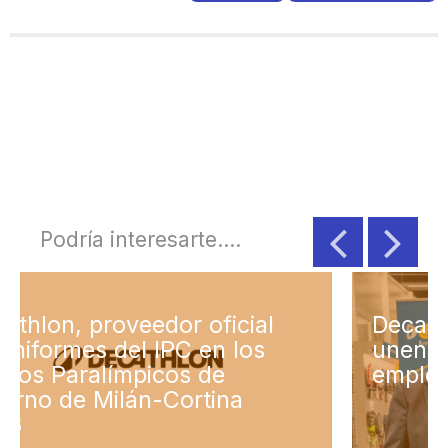
Podría interesarte....
icial
Decathlon y Down España
 los
unen fuerzas para impulsar
e
empleo inclusivo
na
compartir