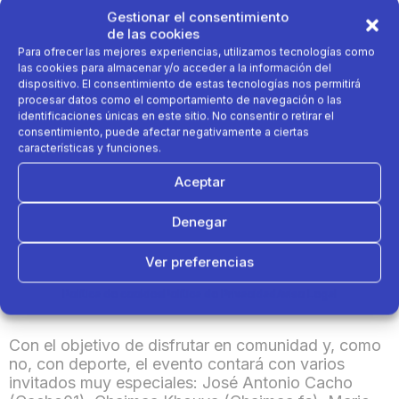
El próximo
13 de diciembre desde las 11:00
Gestionar el consentimiento
horas
Decathlon
, la marca deportiva mundial
de las cookies
multiespecialista,
estrena nueva imagen en la
Para ofrecer las mejores experiencias, utilizamos tecnologías como
histórica tienda de Alcorcón
. El espacio, que
las cookies para almacenar y/o acceder a la información del
lleva más de 30 años siendo referencia para los
dispositivo. El consentimiento de estas tecnologías nos permitirá
vecinos y vecinas del sur de Madrid, se presenta
procesar datos como el comportamiento de navegación o las
ahora con una imagen totalmente renovada.
identificaciones únicas en este sitio. No consentir o retirar el
consentimiento, puede afectar negativamente a ciertas
características y funciones.
Para festejarlo, Decathlon ha preparado
una
jornada muy especial en la que transmitirá la
Aceptar
esencia de la renovada tienda a los madrileños
y madrileñas a través de actividades,
Denegar
sorpresas y un ambiente único
. Se desarrollarán
exhibiciones de freestyle de fútbol, desafíos de
Ver preferencias
precisión y control del balón, diversos retos de
pádel, donde los participantes podrán conseguir
Política de cookies
Política de Privacidad
Aviso Legal
diferentes premios.
Con el objetivo de disfrutar en comunidad y, como
no, con deporte, el evento contará con varios
invitados muy especiales: José Antonio Cacho