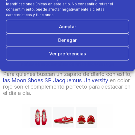
identificaciones únicas en este sitio. No consentir o retirar el
22-
Botas de fútbol CLR 7 Elite SG Red Storm
consentimiento, puede afectar negativamente a ciertas
Antoine Griezmann
características y funciones.
23-
Diana electrónica para dardos ED110
Aceptar
24-
Aletas natación cortas Silifins 500 tricolor azul
Denegar
amarillo
Ver preferencias
Entre los favoritos:
Política de cookies
Política de Privacidad
Aviso Legal
Para quienes buscan un zapato de diario con estilo,
las Moon Shoes SP Jacquemus University
en color
rojo son el complemento perfecto para destacar en
el día a día.