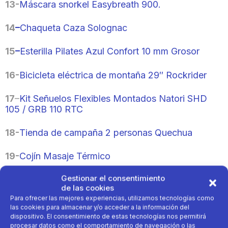
13-
Máscara snorkel Easybreath 900.
14
–
Chaqueta Caza Solognac
15
–
Esterilla Pilates Azul Confort 10 mm Grosor
16-
Bicicleta eléctrica de montaña 29″ Rockrider
17
–
Kit Señuelos Flexibles Montados Natori SHD
105 / GRB 110 RTC
18-
Tienda de campaña 2 personas Quechua
19-
Cojín Masaje Térmico
Gestionar el consentimiento
20-
Gorra de running Hombre Mujer – KIPRUN 5
de las cookies
piezas turquesa amarillo
Para ofrecer las mejores experiencias, utilizamos tecnologías como
las cookies para almacenar y/o acceder a la información del
21-
Reloj GPS Kiprun 500 By Coros – Negro
dispositivo. El consentimiento de estas tecnologías nos permitirá
procesar datos como el comportamiento de navegación o las