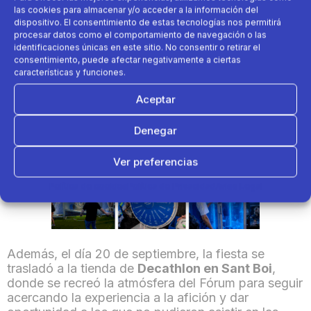
y por supuesto más premios para los
las cookies para almacenar y/o acceder a la información del
ganadores.
dispositivo. El consentimiento de estas tecnologías nos permitirá
procesar datos como el comportamiento de navegación o las
identificaciones únicas en este sitio. No consentir o retirar el
Zona fútbol:
Decathlon creó un campo
consentimiento, puede afectar negativamente a ciertas
artificial de fútbol donde se llevó a cabo una
características y funciones.
mini liga masculina y femenina. Los
participantes (inscritos a través de las redes
Aceptar
de la marca) compitieron por el premio de una
plaza en la liga anual
Tiki-Taka
y el
Denegar
equipamiento completo de Decathlon.
Ver preferencias
Política de cookies
Política de Privacidad
Aviso Legal
Además, el día 20 de septiembre, la fiesta se
trasladó a la tienda de
Decathlon en Sant Boi
,
donde se recreó la atmósfera del Fórum para seguir
acercando la experiencia a la afición y dar