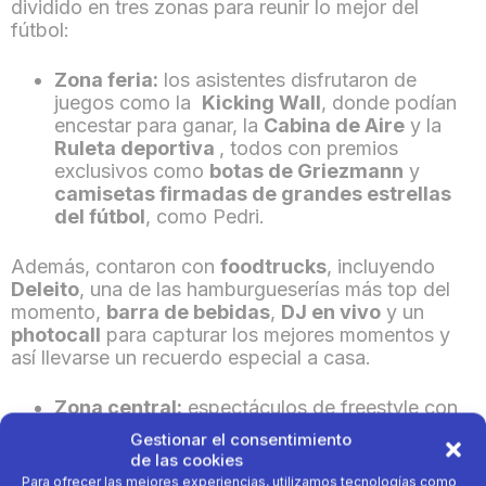
dividido en tres zonas para reunir lo mejor del
fútbol:
Zona feria:
los asistentes disfrutaron de
juegos como la
Kicking Wall
, donde podían
encestar para ganar, la
Cabina de Aire
y la
Ruleta deportiva
, todos con premios
exclusivos como
botas de Griezmann
y
camisetas firmadas de grandes estrellas
del fútbol
, como Pedri.
Además, contaron con
foodtrucks
, incluyendo
Deleito
, una de las hamburgueserías más top del
momento,
barra de bebidas
,
DJ en vivo
y un
photocall
para capturar los mejores momentos y
así llevarse un recuerdo especial a casa.
Zona central:
espectáculos de freestyle con
talentos como
Joan Sitjar
y quizzes
Gestionar el consentimiento
interactivos para poner a prueba el
de las cookies
conocimiento futbolístico de los participantes
Para ofrecer las mejores experiencias, utilizamos tecnologías como