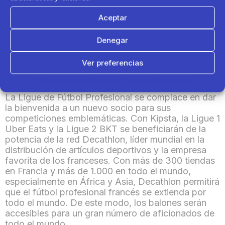
pruebas de calidad en varias etapas de su
Aceptar
producción.
Denegar
Con los balones oficiales de la Ligue 1 Uber Eats y
de la Ligue 2 BKT, Kipsta quiere demostrar su
Ver preferencias
experiencia y calidad al más alto nivel de la
competición en Francia.
Política de cookies
Política de Privacidad
Aviso Legal
La Ligue de Fútbol Profesional se complace en dar
la bienvenida a un nuevo socio para sus
competiciones emblemáticas. Con Kipsta, la Ligue 1
Uber Eats y la Ligue 2 BKT se beneficiarán de la
potencia de la red Decathlon, líder mundial en la
distribución de artículos deportivos y la empresa
favorita de los franceses. Con más de 300 tiendas
en Francia y más de 1.000 en todo el mundo,
especialmente en África y Asia, Decathlon permitirá
que el fútbol profesional francés se extienda por
todo el mundo. De este modo, los balones serán
accesibles para un gran número de aficionados de
todo el mundo.