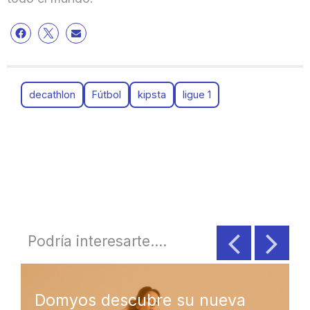
decathlon
Fútbol
kipsta
ligue 1
Podría interesarte....
Domyos descubre su nueva
Deca