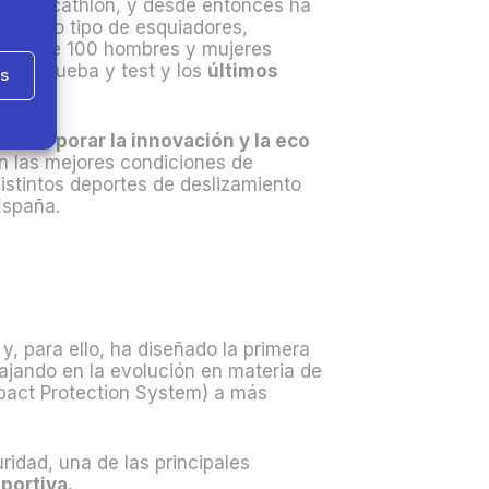
de Decathlon, y desde entonces ha
e a todo tipo de esquiadores,
 Más de 100 hombres y mujeres
 su prueba y test y los
últimos
as
a
incorporar la innovación y la eco
n las mejores condiciones de
distintos deportes de deslizamiento
España.
y, para ello, ha diseñado la primera
ajando en la evolución en materia de
mpact Protection System) a más
ridad, una de las principales
portiva.