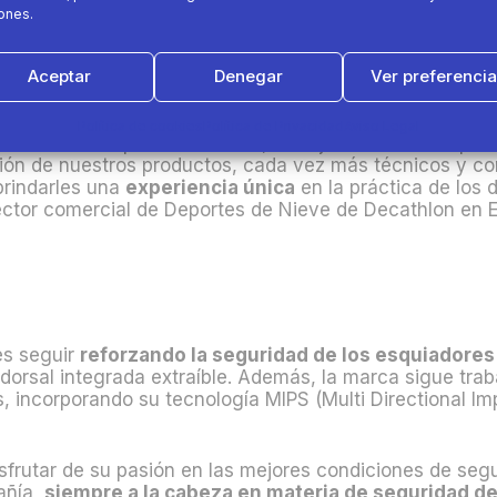
 dentro de Quechua, la marca de deportes de montaña 
ones.
ivo es acercar el placer del esquí para que sea accesibl
és por este deporte,
independientemente de su nivel.
abaja desde la concepción y el desarrollo del producto,
Aceptar
Denegar
Ver preferenci
 y seguridad.
Política de cookies
Política de Privacidad
Aviso Legal
 desde los deportes de nieve, trabajamos día a día par
ión de nuestros productos, cada vez más técnicos y co
rindarles una
experiencia única
en la práctica de los 
rector comercial de Deportes de Nieve de Decathlon en 
es seguir
reforzando la seguridad de los esquiadores
orsal integrada extraíble. Además, la marca sigue trab
, incorporando su tecnología MIPS (Multi Directional I
frutar de su pasión en las mejores condiciones de segu
añía,
siempre a la cabeza en materia de seguridad de