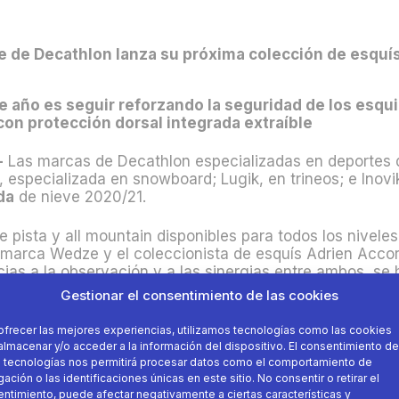
e de Decathlon lanza su próxima colección de esquís
e año es seguir reforzando la seguridad de los esquia
on protección dorsal integrada extraíble
-
Las marcas de Decathlon especializadas en deportes
 especializada en snowboard; Lugik, en trineos; e Inovi
da
de nieve 2020/21.
 pista y all mountain disponibles para todos los nivele
a marca Wedze y el coleccionista de esquís Adrien Acco
ias a la observación y a las sinergias entre ambos, se 
e los cuales, dos son específicos para mujer.
Gestionar el consentimiento de las cookies
diversa desde aquellos que quieran iniciarse en el Free
ofrecer las mejores experiencias, utilizamos tecnologías como las cookies
un esquí de 115 mm de patín, como el “Pow Chaser”, que 
almacenar y/o acceder a la información del dispositivo. El consentimiento de
 tecnologías nos permitirá procesar datos como el comportamiento de
ación o las identificaciones únicas en este sitio. No consentir o retirar el
ntimiento, puede afectar negativamente a ciertas características y