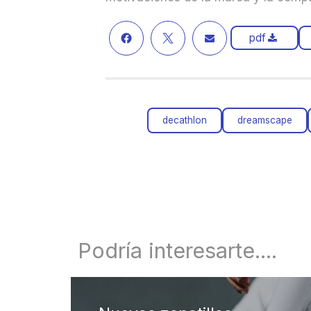
pdf
decathlon
dreamscape
Podría interesarte....