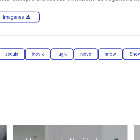
Imagenes
esquís
inovik
lugik
nieve
snow
Sno