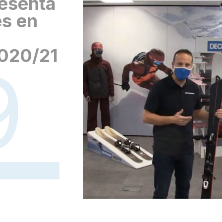
esenta
es en
020/21
9