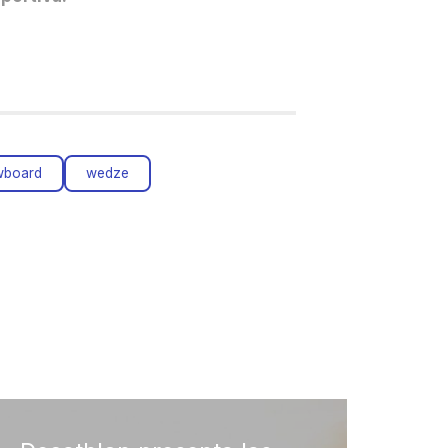
wboard
wedze