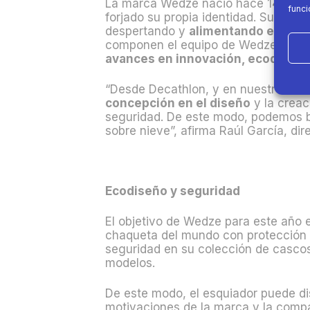
La marca Wedze nació hace 14 años
funci
forjado su propia identidad. Su objet
despertando y
alimentando el inter
componen el equipo de Wedze, que tr
avances en innovación, ecodiseño
“Desde Decathlon, y en nuestro caso
concepción en el diseño
y la creac
seguridad. De este modo, podemos b
sobre nieve”,
afirma Raúl García, di
Ecodiseño y seguridad
El objetivo de Wedze para este año 
chaqueta del mundo con protección d
seguridad en su colección de cascos
modelos.
De este modo, el esquiador puede dis
motivaciones de la marca y la comp