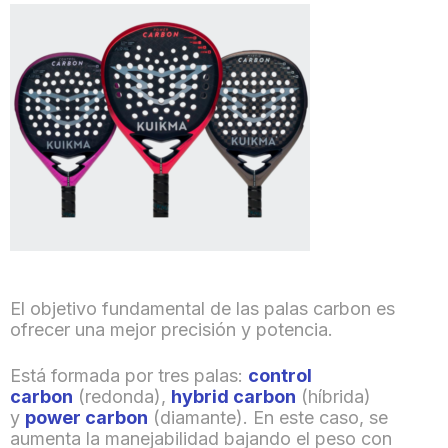
El objetivo fundamental de las palas carbon es
ofrecer una mejor precisión y potencia.
Está formada por tres palas:
control
carbon
(redonda),
hybrid carbon
(híbrida)
y
power carbon
(diamante). En este caso, se
aumenta la manejabilidad bajando el peso con