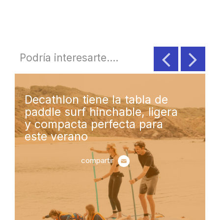
Podría interesarte....
Decathlon tiene la tabla de
paddle surf hinchable, ligera
y compacta perfecta para
este verano
compartir