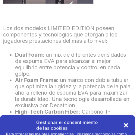
Los dos modelos LIMITED EDITION poseen
componentes y tecnologías que otorgan a los
jugadores prestaciones del más alto nivel:
Dual Foam
: un mix de diferentes densidades
de espuma EVA para alcanzar el mejor
equilibrio entre potencia y control en cada
golpe.
Air Foam Frame
: un marco con doble tubular
que optimiza la rigidez y la potencia de la pala,
ahora relleno de espuma EVA para maximizar
la durabilidad. Una tecnología desarrollada en
exclusiva por Decathlon.
High-Tech Carbon Fiber
: Carbono T-
eXtreme®, utilizado en las condiciones más
Gestionar el consentimiento
extremas en industrias aeroespaciales. Un
de las cookies
compuesto que ofrece máxima potencia y
Para ofrecer las mejores experiencias, utilizamos tecnologías como