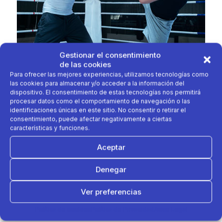
Gestionar el consentimiento
de las cookies
Para ofrecer las mejores experiencias, utilizamos tecnologías como
hombres y mujeres practicantes que se superan en
las cookies para almacenar y/o acceder a la información del
cada entrenamiento, intentando alcanzar
dispositivo. El consentimiento de estas tecnologías nos permitirá
a su adversario sin que éste le toque. Puesto que
procesar datos como el comportamiento de navegación o las
identificaciones únicas en este sitio. No consentir o retirar el
en esta disciplina quien sufre más lesiones es quien
consentimiento, puede afectar negativamente a ciertas
asesta los golpes, es esencial que los productos
características y funciones.
que use le inspiren confianza.
Outshock
nace para proponerle productos
Aceptar
adaptados a sus exigencias. El ADN de la marca:
Denegar
Permitir a los boxeadores y las
boxeadoras mantenerse fuera del alcance de
Ver preferencias
los golpes y que se sientan seguros(as) con el
material que les corresponde.
Política de cookies
Política de Privacidad
Aviso Legal