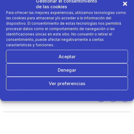
Gestionar el consentimiento
de las cookies
Para ofrecer las mejores experiencias, utilizamos tecnologías como
las cookies para almacenar y/o acceder a la información del
dispositivo. El consentimiento de estas tecnologías nos permitirá
procesar datos como el comportamiento de navegación o las
identificaciones únicas en este sitio. No consentir o retirar el
consentimiento, puede afectar negativamente a ciertas
características y funciones.
Aceptar
Decathlon
ha inaugurado este jueves por la tarde
Denegar
su primera tienda en Lanzarote, situada en el
municipio de Arrecife.
Ver preferencias
Política de cookies
Política de Privacidad
Aviso Legal