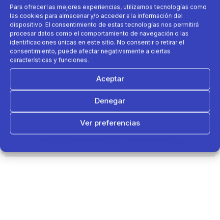
Para ofrecer las mejores experiencias, utilizamos tecnologías como
las cookies para almacenar y/o acceder a la información del
dispositivo. El consentimiento de estas tecnologías nos permitirá
procesar datos como el comportamiento de navegación o las
identificaciones únicas en este sitio. No consentir o retirar el
consentimiento, puede afectar negativamente a ciertas
características y funciones.
Aceptar
La cadena especializada en el mundo del deporte,
Decathlon acaba de incorporar más de 200
Denegar
taquillas inteligentes.
Ver preferencias
Política de cookies
Política de Privacidad
Aviso Legal