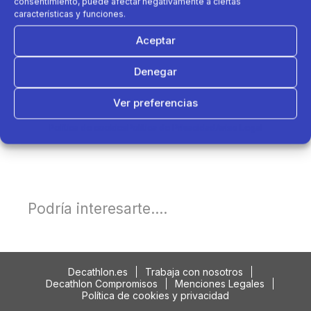
consentimiento, puede afectar negativamente a ciertas
características y funciones.
Aceptar
Denegar
Ver preferencias
Política de cookies
Política de Privacidad
Aviso Legal
Podría interesarte....
Decathlon.es
Trabaja con nosotros
Decathlon Compromisos
Menciones Legales
Política de cookies y privacidad