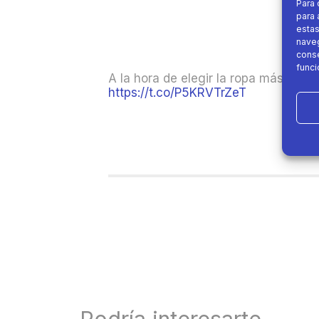
Para 
para 
estas
naveg
conse
funci
A la hora de elegir la ropa más adec
https://t.co/P5KRVTrZeT
Podría interesarte....