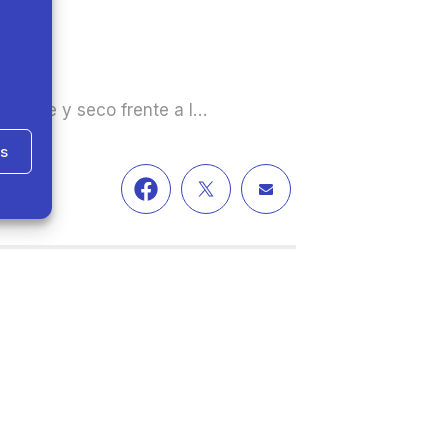
liente y seco frente a l…
as