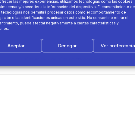
ofrecer las mejores experiencias, utilizamos tecnologías como las cookies
almacenar y/o acceder a la información del dispositivo. El consentimiento de
 tecnologías nos permitirá procesar datos como el comportamiento de
ación o las identificaciones únicas en este sitio. No consentir o retirar el
ntimiento, puede afectar negativamente a ciertas características y
ones.
uada para no pasar #frío
y mantener nuestro cuerpo ca
Aceptar
Denegar
Ver preferenci
Política de cookies
Política de Privacidad
Aviso Legal