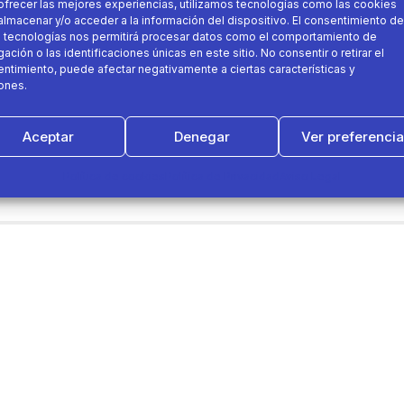
ofrecer las mejores experiencias, utilizamos tecnologías como las cookies
almacenar y/o acceder a la información del dispositivo. El consentimiento de
 tecnologías nos permitirá procesar datos como el comportamiento de
ación o las identificaciones únicas en este sitio. No consentir o retirar el
ntimiento, puede afectar negativamente a ciertas características y
ones.
porta el pilates? Descúbrelos junto a Angeles Pitruzze
Aceptar
Denegar
Ver preferenci
Política de cookies
Política de Privacidad
Aviso Legal