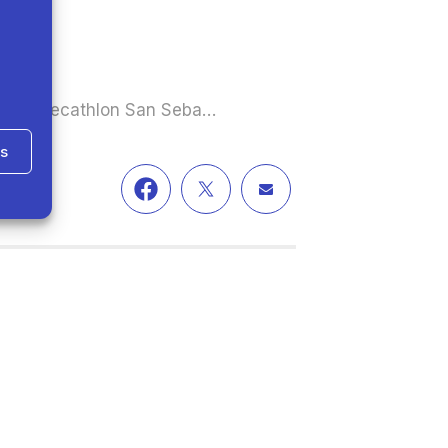
lla, de Decathlon San Seba…
as