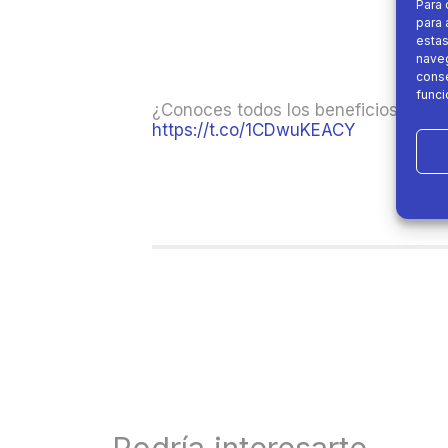
Para 
para 
estas
naveg
conse
funci
¿Conoces todos los beneficios que a
https://t.co/1CDwuKEACY
Podría interesarte....