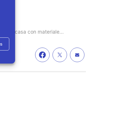
acer en casa con materiale…
as