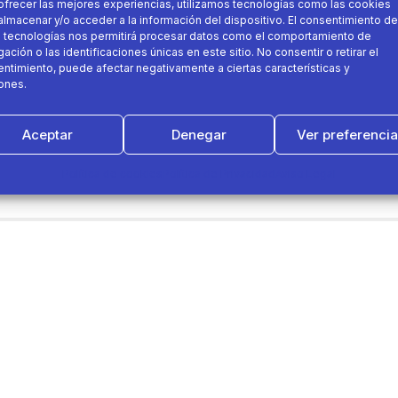
ofrecer las mejores experiencias, utilizamos tecnologías como las cookies
almacenar y/o acceder a la información del dispositivo. El consentimiento de
 tecnologías nos permitirá procesar datos como el comportamiento de
ación o las identificaciones únicas en este sitio. No consentir o retirar el
ntimiento, puede afectar negativamente a ciertas características y
ones.
! Os dejamos diferentes vídeos con juegos que podéis h
Aceptar
Denegar
Ver preferenci
Política de cookies
Política de Privacidad
Aviso Legal