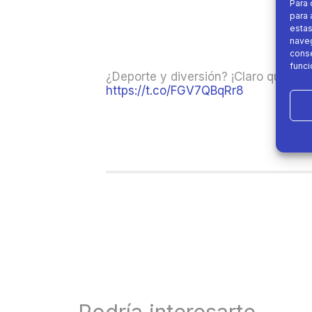
Para 
para 
estas
naveg
conse
funci
¿Deporte y diversión? ¡Claro que sí
https://t.co/FGV7QBqRr8
Podría interesarte....