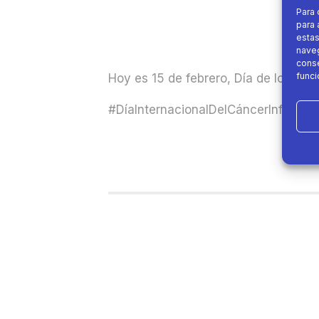
Para 
para 
estas
naveg
conse
funci
Hoy es 15 de febrero, Día de los peq
#DíaInternacionalDelCáncerInfantil
h