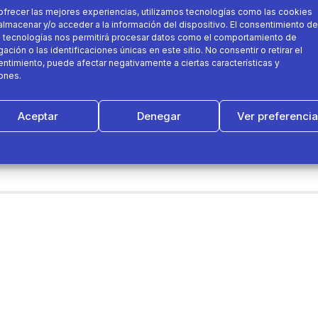
ofrecer las mejores experiencias, utilizamos tecnologías como las cookies
almacenar y/o acceder a la información del dispositivo. El consentimiento de
 tecnologías nos permitirá procesar datos como el comportamiento de
ación o las identificaciones únicas en este sitio. No consentir o retirar el
ntimiento, puede afectar negativamente a ciertas características y
ones.
ueños Valientes
ttps://t.co/9kyCdhBO5A
Aceptar
Denegar
Ver preferenci
Política de cookies
Política de Privacidad
Aviso Legal