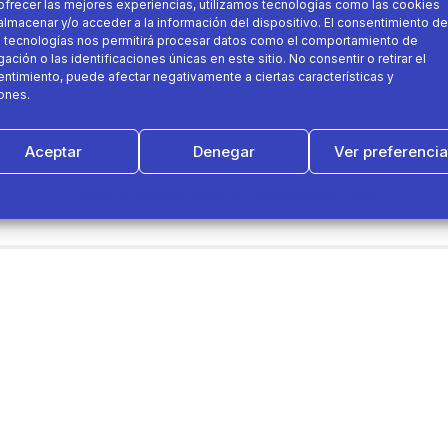
ofrecer las mejores experiencias, utilizamos tecnologías como las cookies
almacenar y/o acceder a la información del dispositivo. El consentimiento de
 tecnologías nos permitirá procesar datos como el comportamiento de
ación o las identificaciones únicas en este sitio. No consentir o retirar el
ntimiento, puede afectar negativamente a ciertas características y
ones.
nuestra primera planta fotovoltaica en marquesina dest
Aceptar
Denegar
Ver preferenci
Política de cookies
Política de Privacidad
Aviso Legal