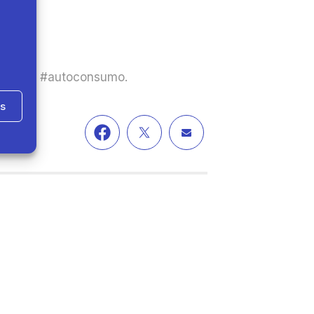
inada al #autoconsumo.
as