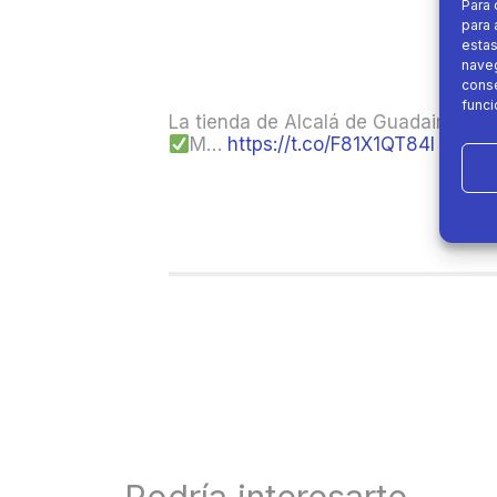
Para 
para 
estas
naveg
conse
funci
La tienda de Alcalá de Guadaira es 
M…
https://t.co/F81X1QT84I
Podría interesarte....