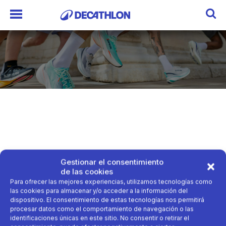
Gestionar el consentimiento
¡Seguimos creciendo por todo el mundo!
de las cookies
Decathlon Serbia abre su primera tienda y, con ella,
Para ofrecer las mejores experiencias, utilizamos tecnologías como
ya estamos presentes…
https://t.co/vdmHj1YWeY
las cookies para almacenar y/o acceder a la información del
dispositivo. El consentimiento de estas tecnologías nos permitirá
procesar datos como el comportamiento de navegación o las
identificaciones únicas en este sitio. No consentir o retirar el