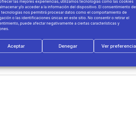
ofrecer las mejores experiencias, utilizamos tecnologías como las cookies
almacenar y/o acceder a la información del dispositivo. El consentimiento de
 tecnologías nos permitirá procesar datos como el comportamiento de
ación o las identificaciones únicas en este sitio. No consentir o retirar el
ntimiento, puede afectar negativamente a ciertas características y
ones.
s gracias
GRACIAS a los 6.000 voluntarios que partici
Aceptar
Denegar
Ver preferenci
Política de cookies
Política de Privacidad
Aviso Legal