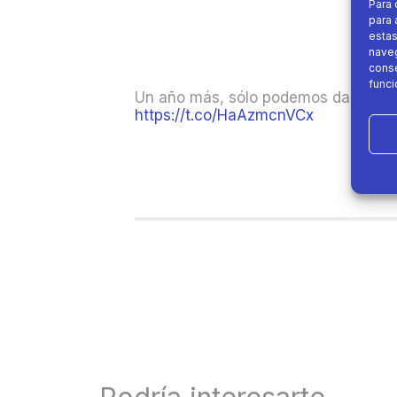
Para 
para 
estas
naveg
conse
funci
Un año más, sólo podemos daros la
https://t.co/HaAzmcnVCx
Podría interesarte....