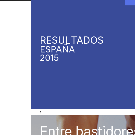
RESUL
TADOS
ESPAÑA
2015
Entre bastidore