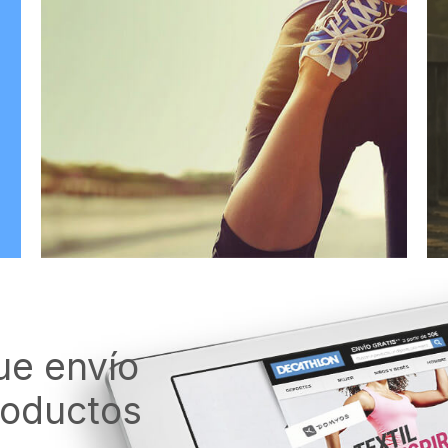
ue envío
roductos