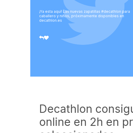
¡Ya esta aquí! Las nuevas zapatillas #decathlon para
caballero y niños, próximamente disponibles en
decathlon.es
Decathlon consig
online en 2h en p