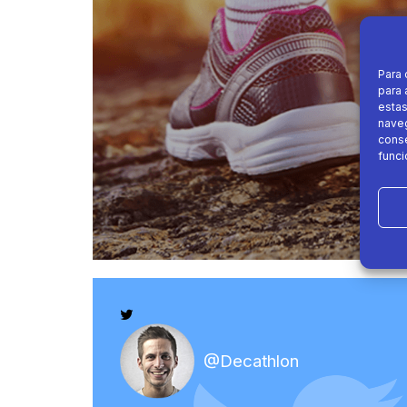
Para 
para 
estas
naveg
conse
funci
@Decathlon