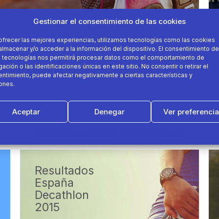
Gestionar el consentimiento de las cookies
ofrecer las mejores experiencias, utilizamos tecnologías como las cookies
almacenar y/o acceder a la información del dispositivo. El consentimiento de
 tecnologías nos permitirá procesar datos como el comportamiento de
ación o las identificaciones únicas en este sitio. No consentir o retirar el
ntimiento, puede afectar negativamente a ciertas características y
ones.
Aceptar
Denegar
Ver preferenci
Política de cookies
Política de Privacidad
Aviso Legal
Resultados
España
Decathlon
2015