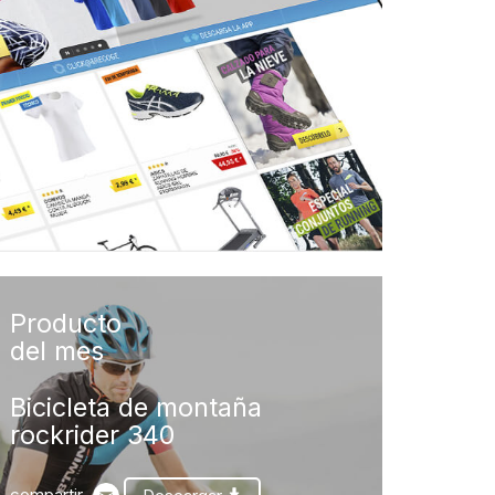
Producto
del mes
Bicicleta de montaña
rockrider 340
compartir