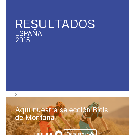
RESUL
TADOS
ESPAÑA
2015
Aquí nuestra selección Bicis
de Montaña
compartir
Descargar