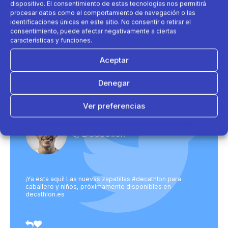
dispositivo. El consentimiento de estas tecnologías nos permitirá
procesar datos como el comportamiento de navegación o las
Al enviar aceptas nuestra política de
identificaciones únicas en este sitio. No consentir o retirar el
privacidad.
consentimiento, puede afectar negativamente a ciertas
características y funciones.
Aceptar
Denegar
Ver preferencias
Política de cookies
Política de Privacidad
Aviso Legal
@Decathlon
¡Ya esta aquí! Las nuevas zapatillas #decathlon para
caballero y niños, próximamente disponibles en
decathlon.es