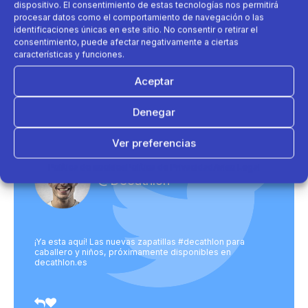
dispositivo. El consentimiento de estas tecnologías nos permitirá
procesar datos como el comportamiento de navegación o las
Al enviar aceptas nuestra política de
identificaciones únicas en este sitio. No consentir o retirar el
privacidad.
consentimiento, puede afectar negativamente a ciertas
características y funciones.
Aceptar
Denegar
Ver preferencias
Política de cookies
Política de Privacidad
Aviso Legal
@Decathlon
¡Ya esta aquí! Las nuevas zapatillas #decathlon para
caballero y niños, próximamente disponibles en
decathlon.es