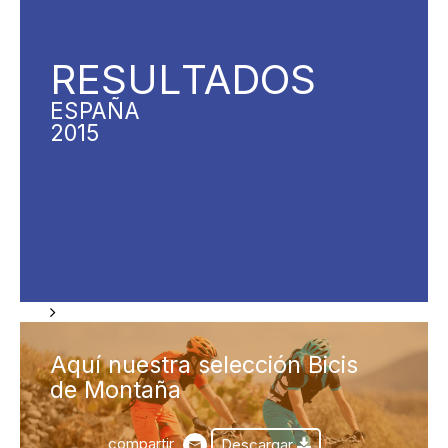
RESUL
TADOS
ESPAÑA
2015
Aquí nuestra selección Bicis
de Montaña
compartir
Descargar