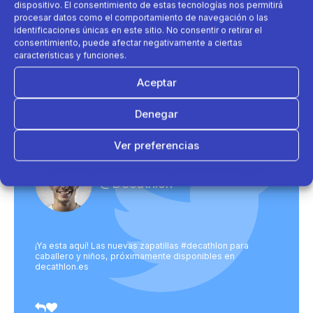
dispositivo. El consentimiento de estas tecnologías nos permitirá
procesar datos como el comportamiento de navegación o las
Al enviar aceptas nuestra política de
identificaciones únicas en este sitio. No consentir o retirar el
privacidad.
consentimiento, puede afectar negativamente a ciertas
características y funciones.
Aceptar
Denegar
Ver preferencias
Política de cookies
Política de Privacidad
Aviso Legal
@Decathlon
¡Ya esta aquí! Las nuevas zapatillas #decathlon para
caballero y niños, próximamente disponibles en
decathlon.es