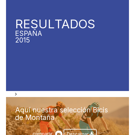
RESUL
TADOS
ESPAÑA
2015
Aquí nuestra selección Bicis
de Montaña
compartir
Descargar