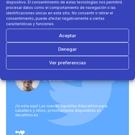
dispositivo. El consentimiento de estas tecnologías nos permitirá
procesar datos como el comportamiento de navegación o las
Al enviar aceptas nuestra política de
identificaciones únicas en este sitio. No consentir o retirar el
privacidad.
consentimiento, puede afectar negativamente a ciertas
características y funciones.
Aceptar
Denegar
Ver preferencias
Política de cookies
Política de Privacidad
Aviso Legal
@Decathlon
¡Ya esta aquí! Las nuevas zapatillas #decathlon para
caballero y niños, próximamente disponibles en
decathlon.es