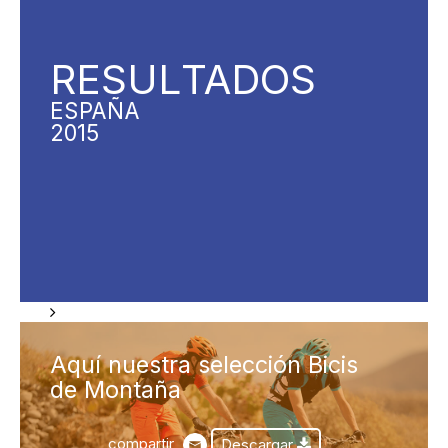
RESUL
TADOS
ESPAÑA
2015
Aquí nuestra selección Bicis
de Montaña
compartir
Descargar