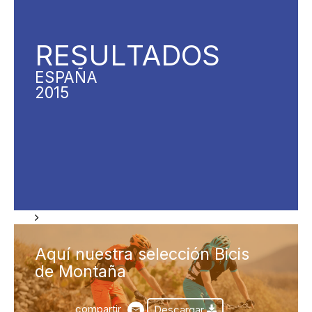
RESUL
TADOS
ESPAÑA
2015
Aquí nuestra selección Bicis
de Montaña
compartir
Descargar