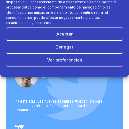
dispositivo. El consentimiento de estas tecnologías nos permitirá
procesar datos como el comportamiento de navegación o las
Al enviar aceptas nuestra política de
identificaciones únicas en este sitio. No consentir o retirar el
privacidad.
consentimiento, puede afectar negativamente a ciertas
características y funciones.
Aceptar
Denegar
Ver preferencias
Política de cookies
Política de Privacidad
Aviso Legal
@Decathlon
¡Ya esta aquí! Las nuevas zapatillas #decathlon para
caballero y niños, próximamente disponibles en
decathlon.es