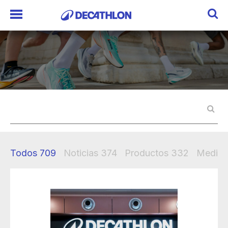
Todos
709
Noticias
374
Productos
332
Mediak