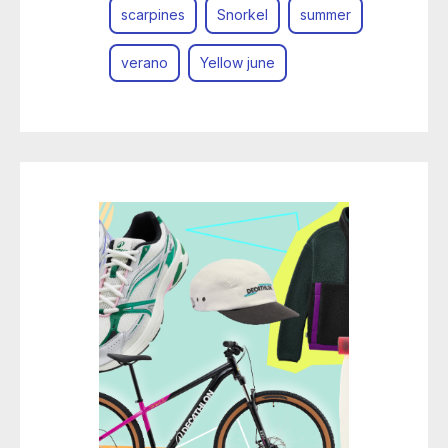
scarpines
Snorkel
summer
verano
Yellow june