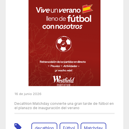
16 de junio 2026
Decathlon Matchday convierte una gran tarde de fútbol en
el planazo de inauguración del verano
decathlon
Fútbol
Matchday