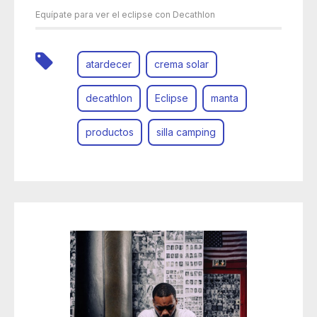
Equípate para ver el eclipse con Decathlon
atardecer
crema solar
decathlon
Eclipse
manta
productos
silla camping