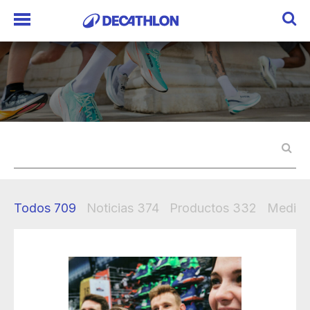
Todos
709
Noticias
374
Productos
332
Mediak