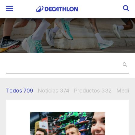
Todos
709
Noticias
374
Productos
332
Mediak