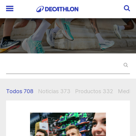
Todos
708
Noticias
373
Productos
332
Mediak