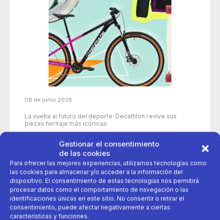
08 de junio 2026
La vuelta al futuro del deporte: Decathlon revive sus
piezas heritaje más icónicas
Gestionar el consentimiento
de las cookies
50 años
aniversario
decathlon
Para ofrecer las mejores experiencias, utilizamos tecnologías como
las cookies para almacenar y/o acceder a la información del
dispositivo. El consentimiento de estas tecnologías nos permitirá
deporte
Productos icónicos
procesar datos como el comportamiento de navegación o las
identificaciones únicas en este sitio. No consentir o retirar el
consentimiento, puede afectar negativamente a ciertas
características y funciones.