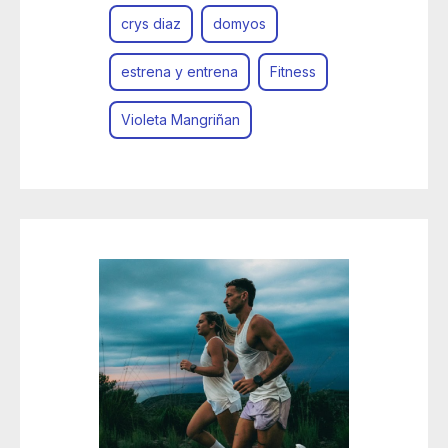
crys diaz
domyos
estrena y entrena
Fitness
Violeta Mangriñan