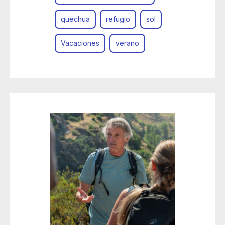
quechua
refugio
sol
Vacaciones
verano