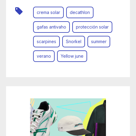
crema solar
decathlon
gafas antivaho
protección solar
scarpines
Snorkel
summer
verano
Yellow june