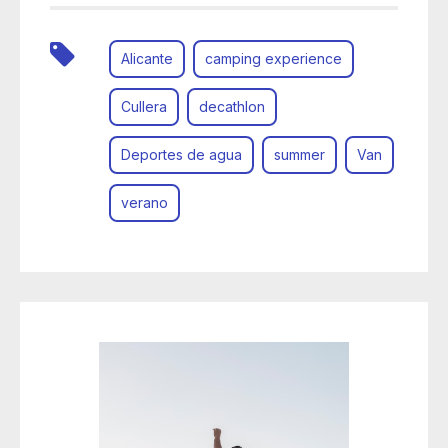
Alicante
camping experience
Cullera
decathlon
Deportes de agua
summer
Van
verano