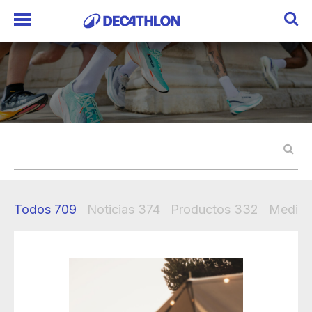
Todos
709
Noticias
374
Productos
332
Mediak