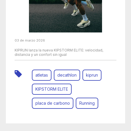
03 de marzo 2026
KIPRUN lanza la nueva KIPSTORM ELITE: velocidad,
distancia y un confort sin igual
atletas
decathlon
kiprun
KIPSTORM ELITE
placa de carbono
Running