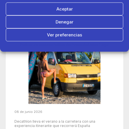
Aceptar
Denegar
Ver preferencias
Política de cookies
Política de Privacidad
Aviso Legal
08 de junio 2026
Decathlon lleva el verano a la carretera con una
experiencia itinerante que recorrerá España