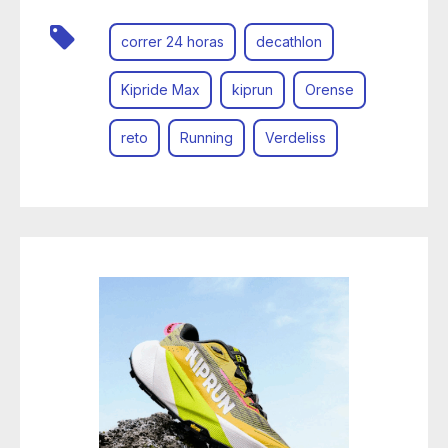
correr 24 horas
decathlon
Kipride Max
kiprun
Orense
reto
Running
Verdeliss