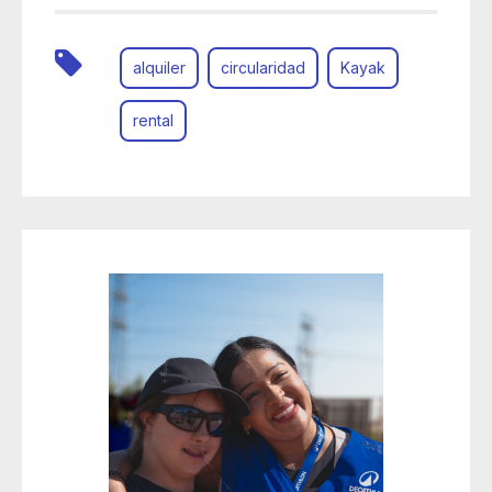
alquiler
circularidad
Kayak
rental