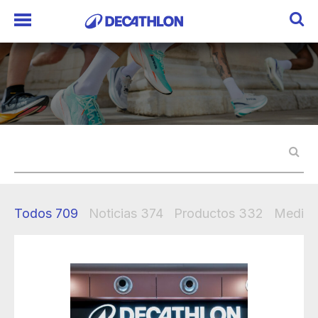
Todos
709
Noticias
374
Productos
332
Mediak