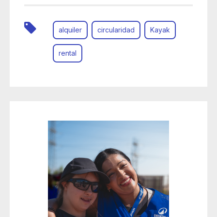
alquiler
circularidad
Kayak
rental