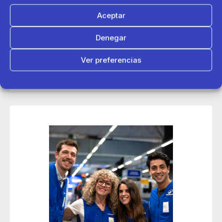
Aceptar
14 de mayo 2026
Denegar
Decathlon conecta con más de 200 deportistas en sus
jornadas de contratación Talent Day de Madrid
Ver preferencias
Política de cookies
Política de Privacidad
Aviso Legal