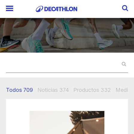
Todos
709
Noticias
374
Productos
332
Mediak