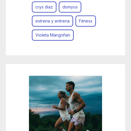
crys diaz
domyos
estrena y entrena
Fitness
Violeta Mangriñan