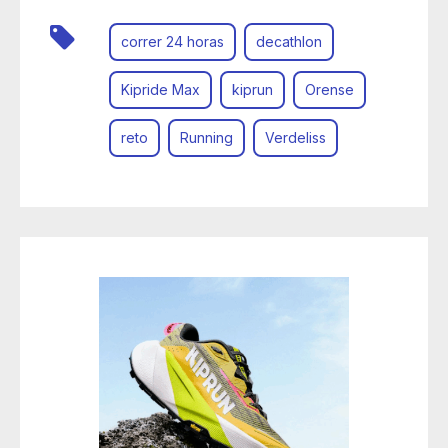
correr 24 horas
decathlon
Kipride Max
kiprun
Orense
reto
Running
Verdeliss