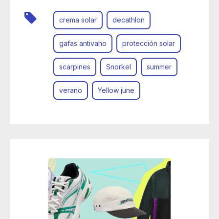
crema solar
decathlon
gafas antivaho
protección solar
scarpines
Snorkel
summer
verano
Yellow june