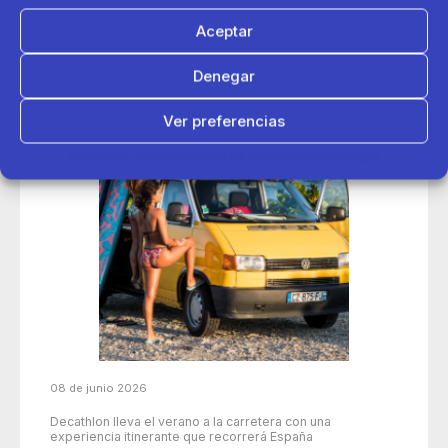
Aceptar
Denegar
Ver preferencias
Política de cookies
Política de Privacidad
Aviso Legal
08 de junio 2026
Decathlon lleva el verano a la carretera con una
experiencia itinerante que recorrerá España