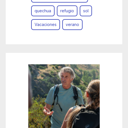
quechua
refugio
sol
Vacaciones
verano