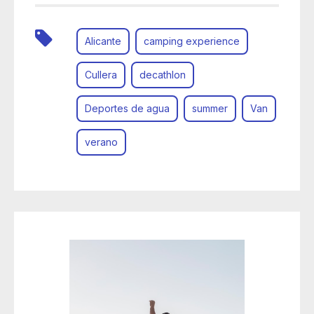
Alicante
camping experience
Cullera
decathlon
Deportes de agua
summer
Van
verano