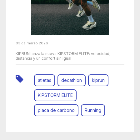
03 de marzo 2026
KIPRUN lanza la nueva KIPSTORM ELITE: velocidad,
distancia y un confort sin igual
atletas
decathlon
kiprun
KIPSTORM ELITE
placa de carbono
Running