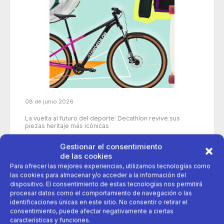
08 de junio 2026
La vuelta al futuro del deporte: Decathlon revive sus
piezas heritaje más icónicas
Gestionar el consentimiento
de las cookies
50 años
aniversario
decathlon
Para ofrecer las mejores experiencias, utilizamos tecnologías como
las cookies para almacenar y/o acceder a la información del
dispositivo. El consentimiento de estas tecnologías nos permitirá
deporte
Productos icónicos
procesar datos como el comportamiento de navegación o las
identificaciones únicas en este sitio. No consentir o retirar el
consentimiento, puede afectar negativamente a ciertas
características y funciones.