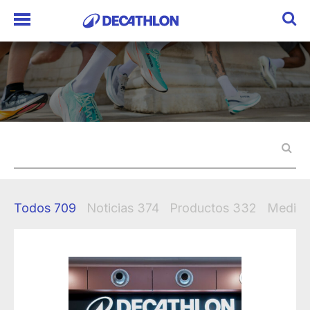
Todos
709
Noticias
374
Productos
332
Mediak