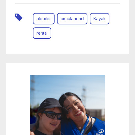
alquiler
circularidad
Kayak
rental