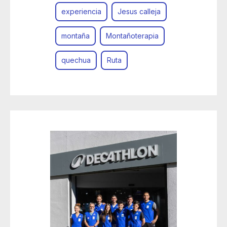
experiencia
Jesus calleja
montaña
Montañoterapia
quechua
Ruta