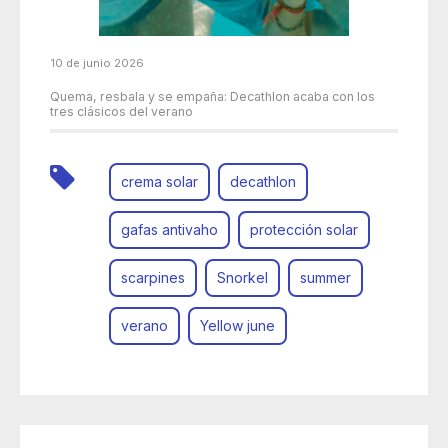
10 de junio 2026
Quema, resbala y se empaña: Decathlon acaba con los
tres clásicos del verano
crema solar
decathlon
gafas antivaho
protección solar
scarpines
Snorkel
summer
verano
Yellow june