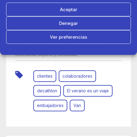
Aceptar
Denegar
Ver preferencias
24 de junio 2026
Política de cookies
Política de Privacidad
Aviso Legal
Así ha viajado la Van del Verano de Decathlon por España
conectando deporte y comunidad
clientes
colaboradores
decathlon
El verano es un viaje
embajadores
Van