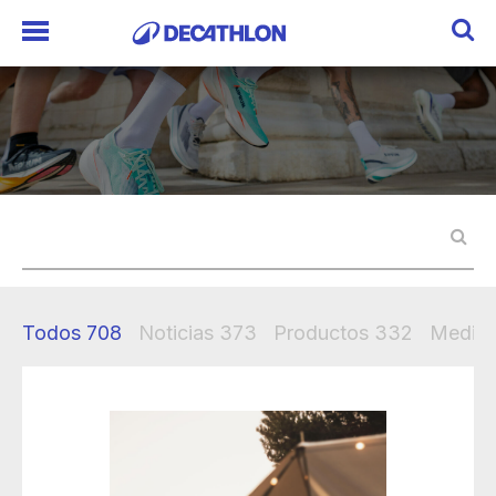
Todos
708
Noticias
373
Productos
332
Mediak