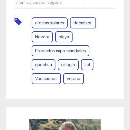
la fórmula para conseguirlo
cremas solares
decathlon
Nevera
playa
Productos imprescindibles
quechua
refugio
sol
Vacaciones
verano