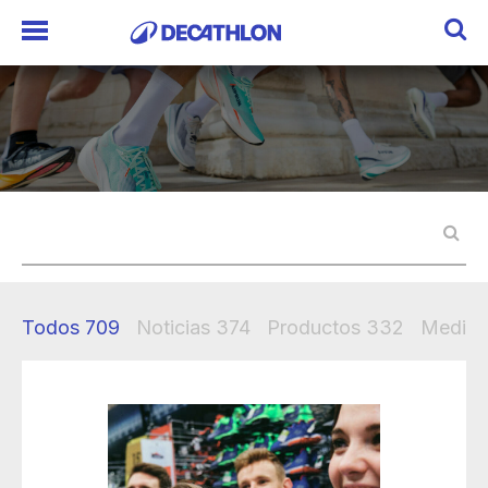
Todos
709
Noticias
374
Productos
332
Mediak