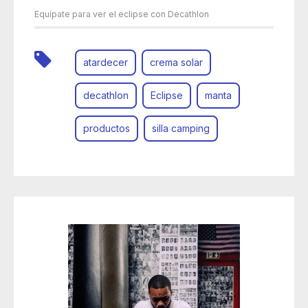
Equípate para ver el eclipse con Decathlon
atardecer
crema solar
decathlon
Eclipse
manta
productos
silla camping