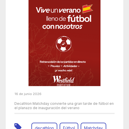
16 de junio 2026
Decathlon Matchday convierte una gran tarde de fútbol en
el planazo de inauguración del verano
decathlon
Fútbol
Matchday