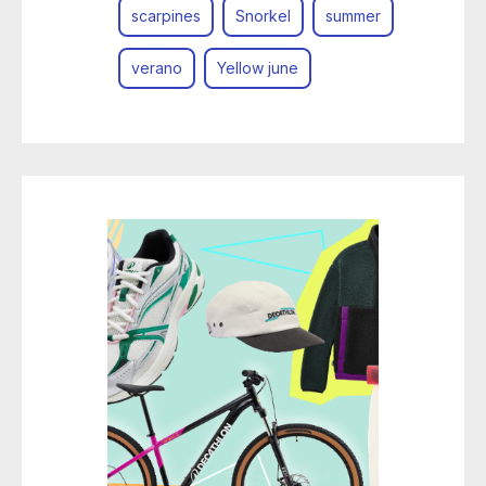
scarpines
Snorkel
summer
verano
Yellow june