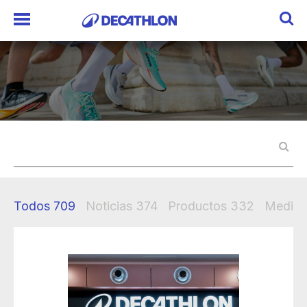
Todos
709
Noticias
374
Productos
332
Mediak