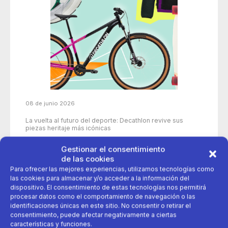
08 de junio 2026
La vuelta al futuro del deporte: Decathlon revive sus
piezas heritaje más icónicas
Gestionar el consentimiento
de las cookies
50 años
aniversario
decathlon
Para ofrecer las mejores experiencias, utilizamos tecnologías como
las cookies para almacenar y/o acceder a la información del
dispositivo. El consentimiento de estas tecnologías nos permitirá
deporte
Productos icónicos
procesar datos como el comportamiento de navegación o las
identificaciones únicas en este sitio. No consentir o retirar el
consentimiento, puede afectar negativamente a ciertas
características y funciones.