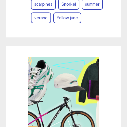
scarpines
Snorkel
summer
verano
Yellow june