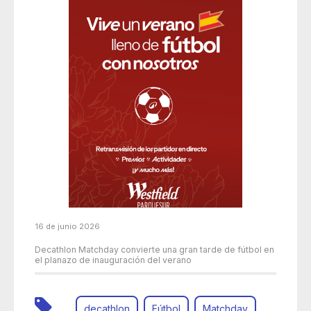
16 de junio 2026
Decathlon Matchday convierte una gran tarde de fútbol en
el planazo de inauguración del verano
decathlon
Fútbol
Matchday