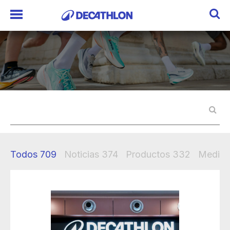
Todos
709
Noticias
374
Productos
332
Mediak