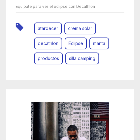
Equípate para ver el eclipse con Decathlon
atardecer
crema solar
decathlon
Eclipse
manta
productos
silla camping