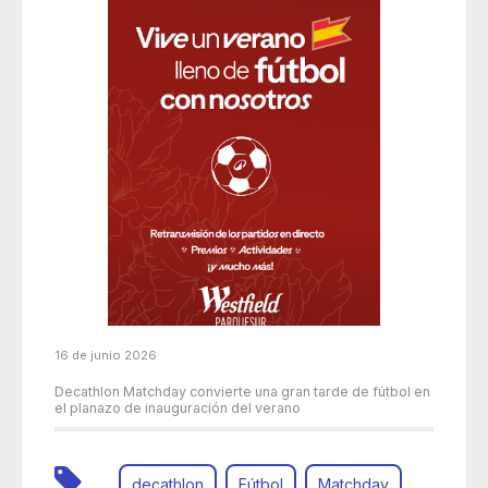
16 de junio 2026
Decathlon Matchday convierte una gran tarde de fútbol en
el planazo de inauguración del verano
decathlon
Fútbol
Matchday