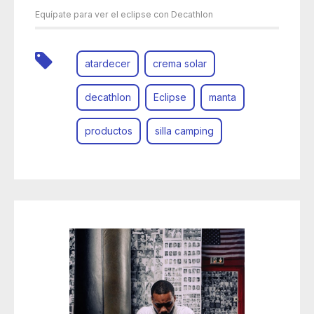
Equípate para ver el eclipse con Decathlon
atardecer
crema solar
decathlon
Eclipse
manta
productos
silla camping