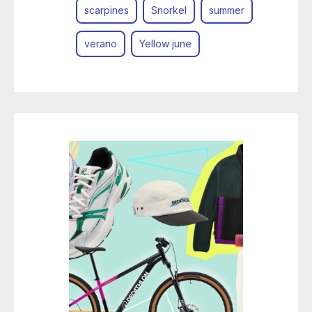
scarpines
Snorkel
summer
verano
Yellow june