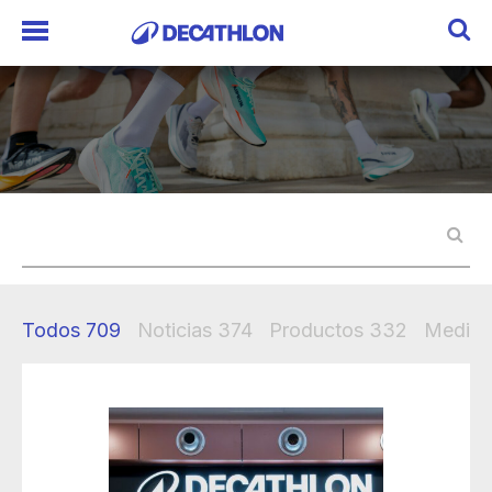
Todos
709
Noticias
374
Productos
332
Mediak