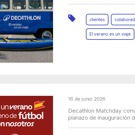
clientes
colaborad
El verano es un viaje
16 de junio 2026
Decathlon Matchday convie
planazo de inauguración 