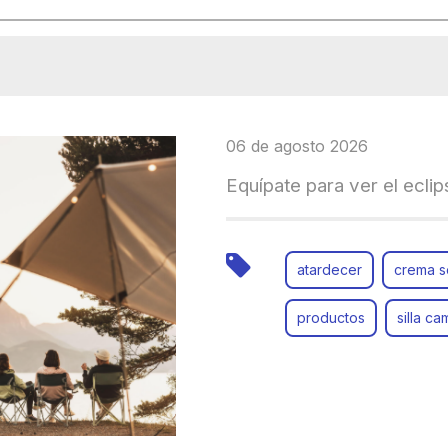
06 de agosto 2026
Equípate para ver el ecli
atardecer
crema s
productos
silla c