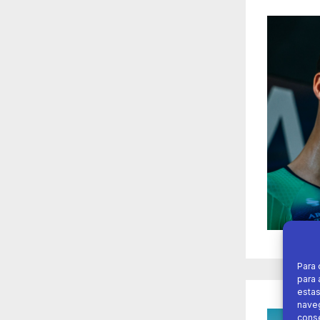
Para 
para 
estas
naveg
conse