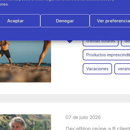
ones.
Los días de playa pueden 
fórmula para conseguirlo
Aceptar
Denegar
Ver preferenci
Política de cookies
Política de Privacidad
Aviso Legal
cremas solares
de
Productos imprescindi
Vacaciones
veran
07 de julio 2026
Decathlon reúne a 8 clien