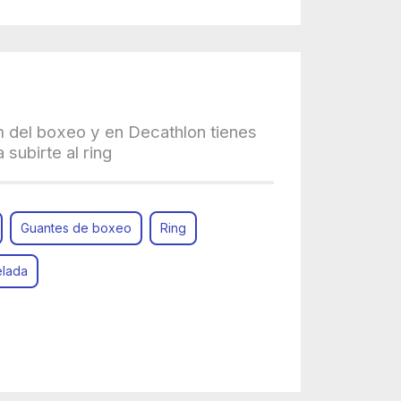
m del boxeo y en Decathlon tienes
 subirte al ring
Guantes de boxeo
Ring
elada