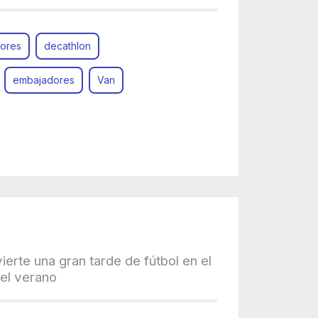
ores
decathlon
embajadores
Van
rte una gran tarde de fútbol en el
del verano