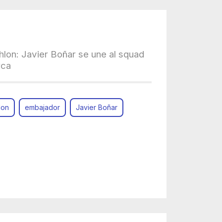
hlon: Javier Boñar se une al squad
rca
lon
embajador
Javier Boñar