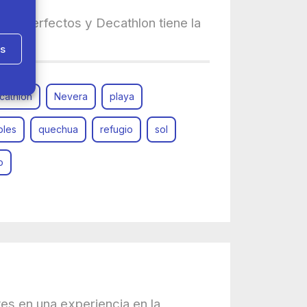
ser perfectos y Decathlon tiene la
as
cathlon
Nevera
playa
bles
quechua
refugio
sol
o
tes en una experiencia en la