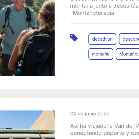
montaña junto a Jesús Cal
“Montañoterapia”
decathlon
descon
montaña
Montañot
24 de junio 2026
Así ha viajado la Van del
conectando deporte y c