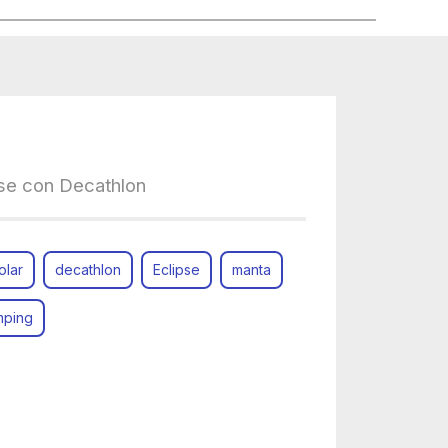
pse con Decathlon
olar
decathlon
Eclipse
manta
amping