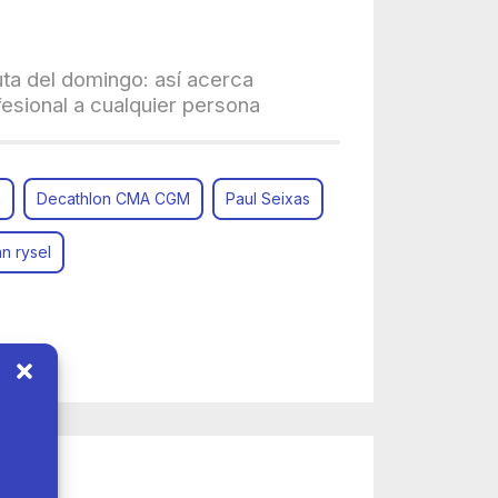
uta del domingo: así acerca
fesional a cualquier persona
n
Decathlon CMA CGM
Paul Seixas
n rysel