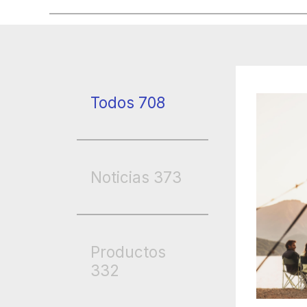
Todos
708
Noticias
373
Productos
332