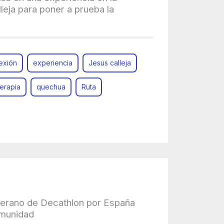
leja para poner a prueba la
exión
experiencia
Jesus calleja
erapia
quechua
Ruta
 Verano de Decathlon por España
omunidad