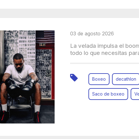
03 de agosto 2026
La velada impulsa el boo
todo lo que necesitas para
Boxeo
decathlon
Saco de boxeo
V