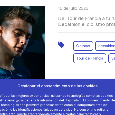
16 de julio 2026
Del Tour de Francia a tu r
Decathlon el ciclismo pro
Ciclismo
decathlo
Tour de Francia
va
Gestionar el consentimiento de las cookies
ofrecer las mejores experiencias, utilizamos tecnologías como las cookies
almacenar y/o acceder a la información del dispositivo. El consentimiento de
 tecnologías nos permitirá procesar datos como el comportamiento de
ación o las identificaciones únicas en este sitio. No consentir o retirar el
16 de julio 2026
ntimiento, puede afectar negativamente a ciertas características y